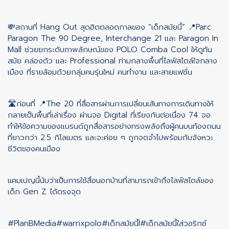
💸สถานที่ Hang Out สุดฮิตตลอดกาลของ “เด็กสมัยนี้” 📍Parc
Paragon The 90 Degree, Interchange 21 และ Paragon In
Mall ช่วยยกระดับภาพลักษณ์ของ POLO Comba Cool ให้ดูทัน
สมัย คล่องตัว และ Professional ท่ามกลางพื้นที่ไลฟ์สไตล์ใจกลาง
เมือง ที่รายล้อมด้วยกลุ่มคนรุ่นใหม่ คนทำงาน และสายแฟชั่น
🛣️ก่อนที่ 📍The 20 ที่สื่อสารผ่านการเปลี่ยนเส้นทางการเดินทางให้
กลายเป็นพื้นที่เล่าเรื่อง ผ่านจอ Digital ที่เรียงกันต่อเนื่อง 74 จอ
ทำให้ข้อความของแบรนด์ถูกสื่อสารอย่างทรงพลังถึงผู้คนบนท้องถนน
ที่ยาวกว่า 2.5 กิโลเมตร และจะค่อย ๆ ถูกจดจำไปพร้อมกับจังหวะ
ชีวิตของคนเมือง
แคมเปญนี้นับว่าเป็นการใช้สื่อนอกบ้านที่สามารถเข้าถึงไลฟ์สไตล์ของ
เด็ก Gen Z ได้ตรงจุด
#PlanBMedia
#warrixpolo
#เด็กสมัยนี้l
#เด็กสมัยนี้ใส่วอริกซ์