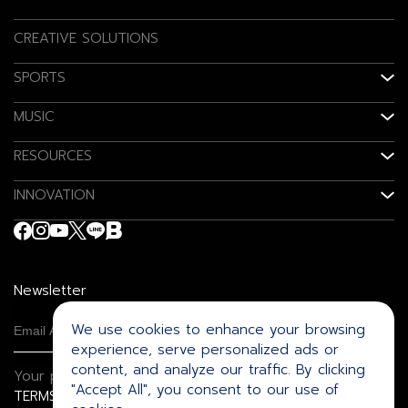
CREATIVE SOLUTIONS
SPORTS
MUSIC
RESOURCES
INNOVATION
Newsletter
We use cookies to enhance your browsing
experience, serve personalized ads or
content, and analyze our traffic. By clicking
Your privacy is important to us.
"Accept All", you consent to our use of
TERMS
PRIVACY POLICY
COOKIES POLICY