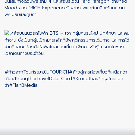
บนเส้นทางด่วนพระราม 4 และสื่อบริเวณ Parc Paragon ถ่ายทอด
Mood ของ “RICH Experience” ผ่านภาพและโทนสีสะท้อนความ
พรีเมียมและคุ้มค่า
สื่อบนแนวรถไฟฟ้า BTS – เจาะกลุ่มคนรุ่นใหม่ นักศึกษา และคน
ทำงาน ซึ่งเป็นกลุ่มเป้าหมายหลักที่มีพฤติกรรมการเดินทาง และการใช้
จ่ายที่สอดคล้องกับไลฟ์สไตล์ท่องเที่ยว เพิ่มการรับรู้แบรนด์ในช่วง
เวลาเดินทางประจำวัน
#ก้าวจากTouristมาเป็นTOURICH
#ก้าวสู่การท่องเที่ยวที่เหนือกว่า
เดิม
#KrungthaiTravelDebitCard
#Krungthai
#กรุงไทยแอค
ซ่า
#PlanBMedia