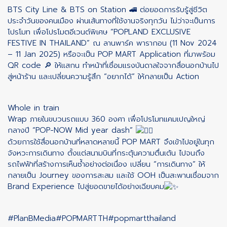
BTS City Line & BTS on Station 🚄 ต่อยอดการรับรู้สู่ชีวิต
ประจำวันของคนเมือง ผ่านเส้นทางที่ใช้งานจริงทุกวัน ไม่ว่าจะเป็นการ
โปรโมท เพื่อโปรโมตอีเวนต์พิเศษ “POPLAND EXCLUSIVE
FESTIVE IN THAILAND” ณ ลานพาร์ค พารากอน (11 Nov 2024
– 11 Jan 2025) หรือจะเป็น POP MART Application ที่มาพร้อม
QR code 🔎 ให้เเสกน ทำหน้าที่เชื่อมแรงบันดาลใจจากสื่อนอกบ้านไป
สู่หน้าร้าน และเปลี่ยนความรู้สึก “อยากได้” ให้กลายเป็น Action
Whole in train
Wrap ภายในขบวนรถแบบ 360 องศา เพื่อโปรโมทแคมเปญใหญ่
กลางปี “POP-NOW Mid year dash”
ด้วยการใช้สื่อนอกบ้านที่หลาดหลายนี้ POP MART จึงเข้าไปอยู่ในทุก
จังหวะการเดินทาง ตั้งแต่สนามบินที่กระตุ้นความตื่นเต้น ไปจนถึง
รถไฟฟ้าที่สร้างการเห็นซ้ำอย่างต่อเนื่อง เปลี่ยน “การเดินทาง” ให้
กลายเป็น Journey ของการสะสม และใช้ OOH เป็นสะพานเชื่อมจาก
Brand Experience ไปสู่ยอดขายได้อย่างเฉียบคม
#PlanBMedia
#POPMARTTH
#popmartthailand