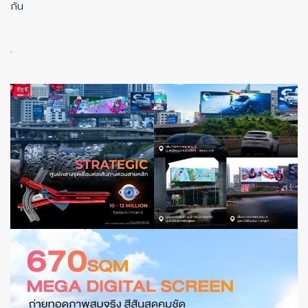
กัน
.