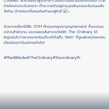
Cookies: แทรกซึมเข้าสู่ทุกย่างก้าวของการใช้ชีวิตบนท้องถนน! ด้วย
ป้ายโฆษณาระดับสายตา ที่กระจายตัวอยู่ตามจุดสัญจรและริมถนนเส้น
สำคัญ ดักสายตาทั้งคนเดินเท้าและผู้ขับขี่
ด้วยการเลือกใช้สื่อ OOH ที่ครอบคลุมทุกจุดยุทธศาสตร์ ทั้งบนถนน
อาคารสำนักงาน และตลอดเส้นทางรถไฟฟ้า The Ordinary ได้
พิสูจน์แล้วว่าพวกเขาพร้อมที่จะเข้าไปเป็น ‘Item’ ที่ดูแลผิวหน้าของคน
เมืองในทุกๆวันอย่างแท้จริง!
#PlanBMedia
#TheOrdinary
#theordinaryth