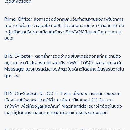
ได้อย่างตรงจุด
Prime Office: สื่อสารตรงถึงกลุ่มคนวัยทำงานผ่านจอภาพในอาคาร
สำนักงานชั้นนำ นำเสนอไอเทมฮีโร่ที่ช่วยคุมความมันระหว่างวัน เข้าถึง
กลุ่มเป้าหมายใจกลางเมืองในจังหวะที่กำลังใช้ชีวิตและต้องการความ
มั่นใจ
BTS E-Poster: ตอกย้ำการจดจำด้วยโปสเตอร์ดิจิทัลที่กระจายตัว
อยู่ตามทางเดินสัญจรภายในสถานีรถไฟฟ้า ทำให้ผู้โดยสารสามารถรับ
Message ของแบรนด์และจดจำตัวโปรดักต์ได้อย่างเป็นธรรมชาติใน
ทุกๆ วัน
BTS On-Station & LCD in Train: เชื่อมต่อการเดินทางของคน
เมืองแบบไร้รอยต่อ โดยใช้สื่อภายในสถานีและจอ LCD ในขบวน
รถไฟฟ้า เพื่อให้ข้อมูลผลิตภัณฑ์ Niacinamide อย่างใกล้ชิดในช่วง
เวลาที่ผู้โดยสารกำลังเดินทางและมีเวลาเปิดรับสื่ออย่างเต็มที่