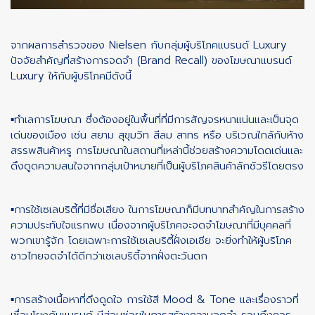
จากผลการสำรวจของ Nielsen กับกลุ่มผู้บริโภคแบรนด์ Luxury
ปัจจัยสำคัญที่สร้างการจดจำ (Brand Recall) ของโฆษณาแบรนด์
Luxury ให้กับผู้บริโภคมีดังนี้
▪ทำเลการโฆษณา ซึ่งต้องอยู่ในพื้นที่ที่มีการสัญจรหนาแน่นและเป็นจุด
เด่นของเมือง เช่น สยาม สุขุมวิท สีลม สาทร หรือ บริเวณใกล้กับห้าง
สรรพสินค้าหรู การโฆษณาในสถานที่เหล่านี้ช่วยสร้างความโดดเด่นและ
ดึงดูดความสนใจจากกลุ่มเป้าหมายที่เป็นผู้บริโภคสินค้าลักชัวรีโดยตรง
▪การใช้เซเลบริตี้ที่มีชื่อเสียง ในการโฆษณาก็มีบทบาทสำคัญในการสร้าง
ความประทับใจแรกพบ เนื่องจากผู้บริโภคจะจดจำโฆษณาที่มีบุคคลที่
พวกเขารู้จัก โดยเฉพาะการใช้เซเลบริตี้ฝั่งเอเชีย จะยิ่งทำให้ผู้บริโภค
ชาวไทยจดจำได้ดีกว่าเซเลบริตี้จากฝั่งตะวันตก
▪การสร้างเนื้อหาที่ดึงดูดใจ การใช้สี Mood & Tone และเรื่องราวที่
เชื่อมโยงกับแบรนด์​ มีส่วนช่วยในการสร้างความจดจำ รวมถึงควร