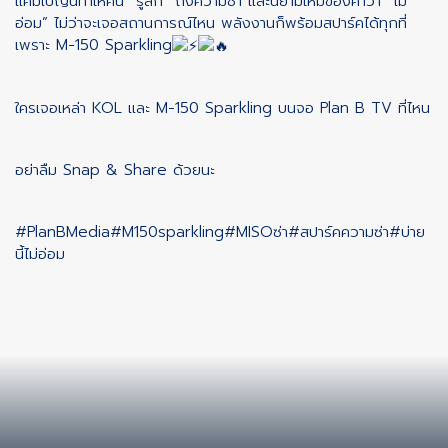
แคมเปญนี้ทำให้คน “รู้สึก” ถึงความซ่า และนิยามใหม่ของคำว่า “ไม่
อ่อม” ไม่ว่าจะเจอสถานการณ์ไหน พลังงานก็พร้อมสปาร์คได้ทุกที่
เพราะ M-150 Sparkling
ใครเจอเหล่า KOL และ M-150 Sparkling บนจอ Plan B TV ที่ไหน
อย่าลืม Snap & Share ด้วยนะ
#PlanBMedia
#M150sparkling
#MISOซ่า
#สปาร์คความซ่า
#บ่าย
นี้ไม่อ่อม