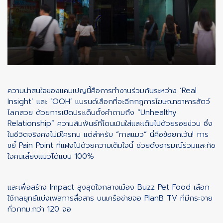
ความน่าสนใจของแคมเปญนี้คือการทำงานร่วมกันระหว่าง ‘Real
Insight’ และ ‘OOH’ แบรนด์เลือกที่จะฉีกกฎการโฆษณาอาหารสัตว์
โลกสวย ด้วยการเปิดประเด็นตั้งคำถามถึง “Unhealthy
Relationship” ความสัมพันธ์ที่โดนเมินใส่และเต็มไปด้วยรอยข่วน ซึ่ง
ในชีวิตจริงคงไม่มีใครทน แต่สำหรับ “ทาสแมว” นี่คือข้อยกเว้น! การ
ขยี้ Pain Point ที่แฝงไปด้วยความเต็มใจนี้ ช่วยดึงอารมณ์ร่วมและทัช
ใจคนเลี้ยงแมวได้แบบ 100%
และเพื่อสร้าง Impact สูงสุดใจกลางเมือง Buzz Pet Food เลือก
ใช้กลยุทธ์แบ่งเฟสการสื่อสาร บนเครือข่ายจอ PlanB TV ที่มีกระจาย
ทั่วกทม.กว่า 120 จอ