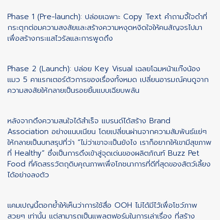
Phase 1 (Pre-launch): ปล่อยเฉพาะ Copy Text คำถามจี้ใจดำที่
กระตุกต่อมความสงสัยและสร้างความหงุดหงิดใจให้คนสัญจรไปมา
เพื่อสร้างกระแสไวรัลและการพูดถึง
Phase 2 (Launch): ปล่อย Key Visual เฉลยโฉมหน้าแก๊งน้อง
แมว 5 คาแรกเตอร์ตัวการของเรื่องทั้งหมด เปลี่ยนอารมณ์คนดูจาก
ความสงสัยให้กลายเป็นรอยยิ้มแบบเฉียบพลัน
หลังจากดึงความสนใจได้สำเร็จ แบรนด์ได้สร้าง Brand
Association อย่างแนบเนียน โดยเปลี่ยนผ่านจากความสัมพันธ์แย่ๆ
ให้กลายเป็นบทสรุปที่ว่า “ไม่ว่าเขาจะเป็นยังไง เราก็อยากให้เขามีสุขภาพ
ที่ Healthy” ซึ่งเป็นการดึงเข้าสู่จุดเด่นของผลิตภัณฑ์ Buzz Pet
Food ที่คัดสรรวัตถุดิบคุณภาพเพื่อโภชนาการที่ดีที่สุดของสัตว์เลี้ยง
ได้อย่างลงตัว
แคมเปญนี้ตอกย้ำให้เห็นว่าการใช้สื่อ OOH ไม่ได้มีไว้เพื่อโชว์ภาพ
สวยๆ เท่านั้น แต่สามารถเป็นแพลตฟอร์มในการเล่าเรื่อง ที่สร้าง