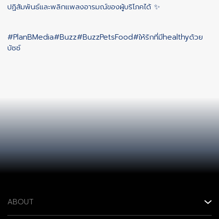
ปฏิสัมพันธ์และพลิกแพลงอารมณ์ของผู้บริโภคได้ ✨
#PlanBMedia
#Buzz
#BuzzPetsFood
#ให้รักที่มีhealthyด้วย
บัซซ์
ABOUT