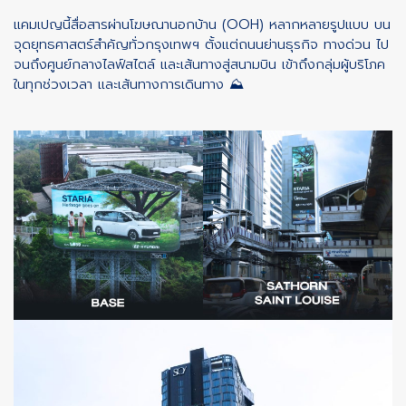
แคมเปญนี้สื่อสารผ่านโฆษณานอกบ้าน (OOH) หลากหลายรูปแบบ บน
จุดยุทธศาสตร์สำคัญทั่วกรุงเทพฯ ตั้งแต่ถนนย่านธุรกิจ ทางด่วน ไป
จนถึงศูนย์กลางไลฟ์สไตล์ และเส้นทางสู่สนามบิน เข้าถึงกลุ่มผู้บริโภค
ในทุกช่วงเวลา และเส้นทางการเดินทาง ⛰️