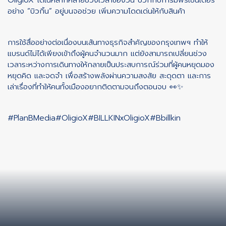
OligioX ได้ในหลากหลายช่วงเวลาของวัน บวกกับการมีพรีเซ็นเตอร์
อย่าง “บิวกิ้น” อยู่บนจอช่วย เพิ่มความโดดเด่นให้กับสินค้า
การใช้สื่ออย่างต่อเนื่องบนเส้นทางธุรกิจสำคัญของกรุงเทพฯ ทำให้
แบรนด์ไม่ได้เพียงเข้าถึงผู้คนจำนวนมาก แต่ยังสามารถเปลี่ยนช่วง
เวลาระหว่างการเดินทางให้กลายเป็นประสบการณ์ร่วมที่ผู้คนหยุดมอง
หยุดคิด และจดจำ เพื่อสร้างพลังผ่านความสงสัย สะดุดตา และการ
เล่าเรื่องที่ทำให้คนทั้งเมืองอยากติดตามจนถึงตอนจบ 👀✨
#PlanBMedia
#OligioX
#BILLKINxOligioX
#Bbillkin