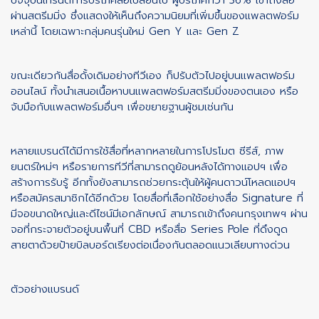
ปัจจุบันเทรนด์การบริโภคสื่อเปลี่ยนไป ผู้บริโภคกว่า 36% เข้าถึงสื่อ
ผ่านสตรีมมิ่ง ซึ่งแสดงให้เห็นถึงความนิยมที่เพิ่มขึ้นของแพลตฟอร์ม
เหล่านี้ โดยเฉพาะกลุ่มคนรุ่นใหม่ Gen Y และ Gen Z
ขณะเดียวกันสื่อดั้งเดิมอย่างทีวีเอง ก็ปรับตัวไปอยู่บนแพลตฟอร์ม
ออนไลน์
ทั้งนำเสนอเนื้อหาบนแพลตฟอร์มสตรีมมิ่งของตนเอง หรือ
จับมือกับแพลตฟอร์มอื่นๆ เพื่อขยายฐานผู้ชมเช่นกัน
หลายแบรนด์ได้มีการใช้สื่อที่หลากหลายในการโปรโมต ซีรีส์, ภาพ
ยนตร์ใหม่ๆ หรือรายการทีวีที่สามารถดูย้อนหลังได้ทางแอปฯ เพื่อ
สร้างการรับรู้ อีกทั้งยังสามารถช่วยกระตุ้นให้ผู้คนดาวน์โหลดแอปฯ
หรือสมัครสมาชิกได้อีกด้วย โดยสื่อที่เลือกใช้อย่างสื่อ Signature ที่
มีจอขนาดใหญ่และดีไซน์มีเอกลักษณ์ สามารถเข้าถึงคนกรุงเทพฯ ผ่าน
จอที่กระจายตัวอยู่บนพื้นที่ CBD หรือสื่อ Series Pole ที่ดึงดูด
สายตาด้วยป้ายบิลบอร์ดเรียงต่อเนื่องกันตลอดแนวเลียบทางด่วน
ตัวอย่างแบรนด์