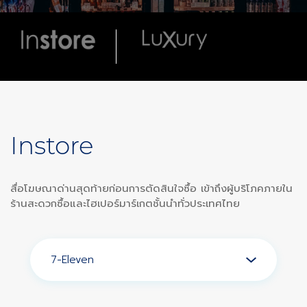
Instore
สื่อโฆษณาด่านสุดท้ายก่อนการตัดสินใจซื้อ เข้าถึงผู้บริโภคภายใน
ร้านสะดวกซื้อและไฮเปอร์มาร์เกตชั้นนำทั่วประเทศไทย
7-Eleven
Siam Paragon in Mall