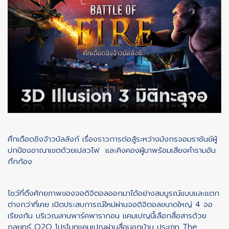
ศึกเดือดชิงจ้าวบัลลังก์ เรื่องราวการต่อสู้ระหว่างมังกรจอมราชันย์ผู้
ปกป้องอาณาเขตด้วยเปลวไฟ และคิงคองผู้มาพร้อมเสียงคำรามอัน
กึกก้อง
โชว์ที่ดึงศักยภาพของจอดิจิตอลออกมาได้อย่างสมบูรณ์แบบและแตก
ต่างกว่าที่เคย เปิดประสบการณ์ใหม่ผ่านจอดิจิตอลขนาดใหญ่ 4 จอ
เรียงกัน บริเวณลานพาร์คพารากอน แคมเปญนี้เลือกสื่อสารด้วย
กลยุทธ์ O2O โปรโมทแคมเปญผ่านสื่อนอกบ้าน ประเภท The