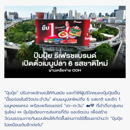
“ปุ้มปุ้ย” ปรับภาพลักษณ์ให้ทันสมัย และทำให้ผู้บริโภคมองปุ้มปุ้ยเป็น
“มื้ออร่อยในชีวิตประจำวัน” ผ่านเมนูปลาใหม่ถึง 6 รสชาติ และอีก 1
เมนูหอยแครง พร้อมพรีเซนเตอร์ “เต–ตะวัน” 🐋💙 ที่เข้าถึงกลุ่มคน
รุ่นใหม่ 👀 ปุ้มปุ้ยต้องการส่งสารที่ดัง และชัดเจน เพื่อสร้าง
วัฒนธรรมการกินแบบใหม่ให้เกิดขึ้นผ่านการใช้สื่อนอกบ้านว่า “ปุ้มปุ้ย
ไม่เหมือนเดิมอีกต่อไป”