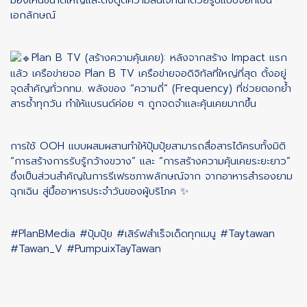
เอกลักษณ์
Plan B TV (สร้างความคุ้นเคย): หลังจากสร้าง Impact แรก
แล้ว เครือข่ายจอ Plan B TV เครือข่ายจอดิจิทัลที่ใหญ่ที่สุด ตั้งอยู่
จุดสำคัญทั่วกทม. พลังของ “ความถี่” (Frequency) ที่ช่วยตอกย้ำ
สารซ้ำทุกวัน ทำให้แบรนด์ค่อย ๆ ถูกจดจำและคุ้นเคยมากขึ้น
การใช้ OOH แบบผสมผสานทำให้ปุ้มปุ้ยสามารถสื่อสารได้ครบทั้งมิติ
“การสร้างการรับรู้กว้างขวาง” และ “การสร้างความคุ้นเคยระยะยาว”
ซึ่งเป็นส่วนสำคัญในการรีเฟรชภาพลักษณ์จาก จากอาหารสำรองยาม
ฉุกเฉิน สู่มื้ออาหารประจำวันของผู้บริโภค ✨
#PlanBMedia
#ปุ้มปุ้ย
#เสิร์ฟสำเร็จเด็ดทุกเมนู
#Taytawan
#Tawan_V
#PumpuixTayTawan