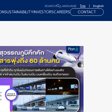
SEARCH
LANGUAGE
ไทย
English
ON
SUSTAINABILITY
INVESTORS
CAREERS
CONTACT