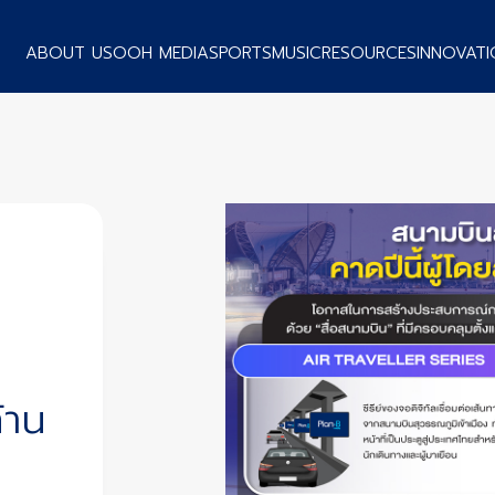
ABOUT US
OOH MEDIA
SPORTS
MUSIC
RESOURCES
INNOVATI
้าน