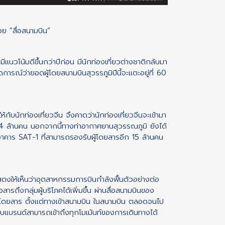
ย “สื่อสนามบิน”
นวโน้มดีขึ้นกว่าปีก่อน มีนักท่องเที่ยวต่างชาติกลับมา
ารณ์ว่ายอดผู้โดยสนามบินสุวรรภูมิปีนี้จะแตะอยู่ที่ 60
ห้กับนักท่องเที่ยวจีน จึงคาดว่านักท่องเที่ยวจีนจะเข้ามา
4 ล้านคน นอกจากนี้ทางท่าอากาศยานสุวรรณภูมิ ยังได้
ละ อาคาร SAT-1
ที่สามารถรองรับผู้โดยสารอีก 15 ล้านคน
นแสดงให้เห็นว่าอุตสาหกรรมการบินกำลังฟื้นตัวอย่างต่อ
สารถึงกลุ่มผู้บริโภคได้เพิ่มขึ้น ผ่านสื่อสนามบินของ
โดยสาร ตั้งแต่ทางเข้าสนามบิน ในสนามบิน ตลอดจนไป
ับแบรนด์สามารถเข้าถึงทุกโมเม้นท์ของการเดินทางได้