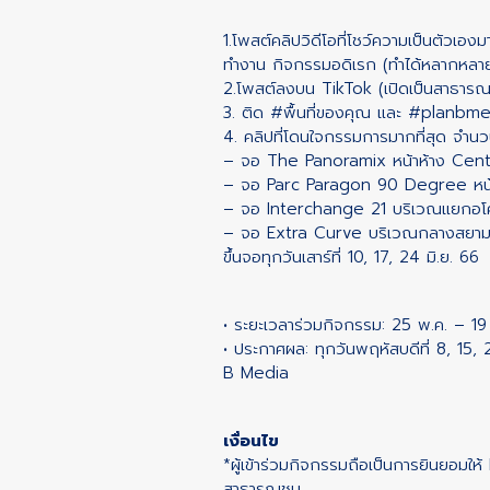
1.โพสต์คลิปวิดีโอที่โชว์ความเป็นตัวเองม
ทำงาน กิจกรรมอดิเรก (ทำได้หลากหลาย
2.โพสต์ลงบน TikTok (เปิดเป็นสาธารณ
3. ติด
#พื้นที่ของคุณ
และ
#planbme
4. คลิปที่โดนใจกรรมการมากที่สุด จำนวน 
– จอ The Panoramix หน้าห้าง Cent
– จอ Parc Paragon 90 Degree หน
– จอ Interchange 21 บริเวณแยกอ
– จอ Extra Curve บริเวณกลางสยา
ขึ้นจอทุกวันเสาร์ที่ 10, 17, 24 มิ.ย. 66
• ระยะเวลาร่วมกิจกรรม: 25 พ.ค. – 19 
• ประกาศผล: ทุกวันพฤหัสบดีที่ 8, 15,
B Media
เงื่อนไข
*ผู้เข้าร่วมกิจกรรมถือเป็นการยินยอมให
สาธารณชน