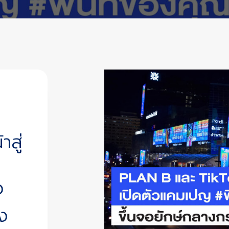
สู่
ว
ง