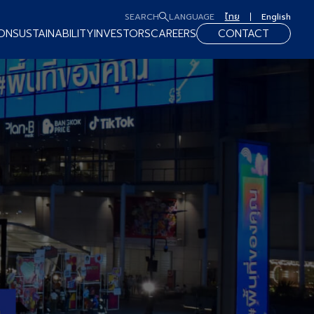
SEARCH
LANGUAGE
ไทย
English
ON
SUSTAINABILITY
INVESTORS
CAREERS
CONTACT