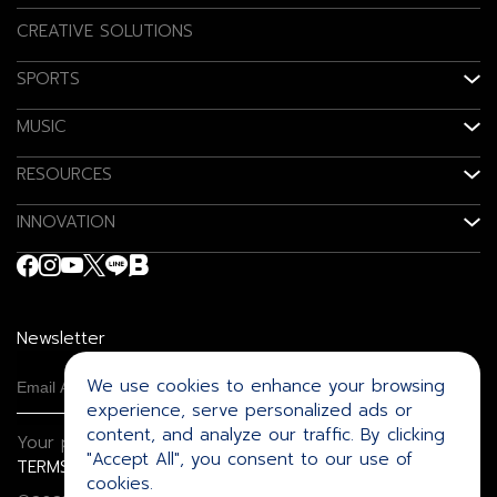
CREATIVE SOLUTIONS
SPORTS
MUSIC
RESOURCES
INNOVATION
Newsletter
We use cookies to enhance your browsing
experience, serve personalized ads or
content, and analyze our traffic. By clicking
Your privacy is important to us.
"Accept All", you consent to our use of
TERMS
PRIVACY POLICY
COOKIES POLICY
cookies.