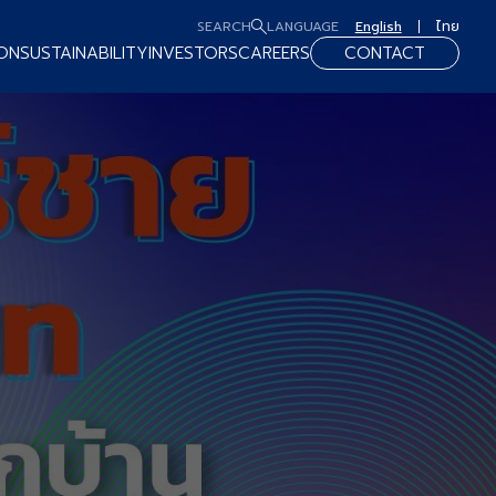
SEARCH
LANGUAGE
English
ไทย
ON
SUSTAINABILITY
INVESTORS
CAREERS
CONTACT