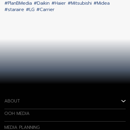
#PlanBMedia
#Daikin
#Haier
#Mitsubishi
#Midea
#staraire
#LG
#Carrier
ABOUT
OOH MEDIA
MEDIA PLANNING