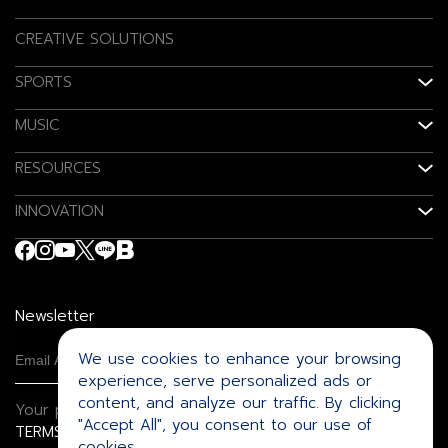
CREATIVE SOLUTIONS
SPORTS
MUSIC
RESOURCES
INNOVATION
Newsletter
We use cookies to enhance your browsing
experience, serve personalized ads or
content, and analyze our traffic. By clicking
Your privacy is important to us.
"Accept All", you consent to our use of
TERMS
PRIVACY POLICY
COOKIES POLICY
cookies.