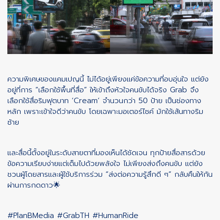
ความพิเศษของแคมเปญนี้ ไม่ได้อยู่เพียงแค่ข้อความที่อบอุ่นใจ แต่ยัง
อยู่ที่การ “เลือกใช้พื้นที่สื่อ” ให้เข้าถึงหัวใจคนขับได้จริง Grab จึง
เลือกใช้สื่อริมฟุตบาท ‘Cream’ จำนวนกว่า 50 ป้าย เป็นช่องทาง
หลัก เพราะเข้าใจดีว่าคนขับ โดยเฉพาะมอเตอร์ไซค์ มักใช้เส้นทางริม
ซ้าย
และสื่อนี้ตั้งอยู่ในระดับสายตาที่มองเห็นได้ชัดเจน ทุกป้ายสื่อสารด้วย
ข้อความเรียบง่ายแต่เต็มไปด้วยพลังใจ ไม่เพียงส่งถึงคนขับ แต่ยัง
ชวนผู้โดยสารและผู้ใช้บริการร่วม “ส่งต่อความรู้สึกดี ๆ” กลับคืนให้กัน
ผ่านการกดดาว🌟
#PlanBMedia
#GrabTH
#HumanRide