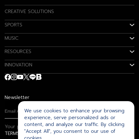
CREATIVE SOLUTIONS
SPORTS
MUSIC
RESOURCES
INNOVATION
Newsletter
We use cookies to enhance your browsing
experience, serve personalized ads or
content, and analyze our traffic. By clicking
Your privacy is important to us.
"Accept All", you consent to our use of
TERMS
PRIVACY POLICY
COOKIES POLICY
cookies.