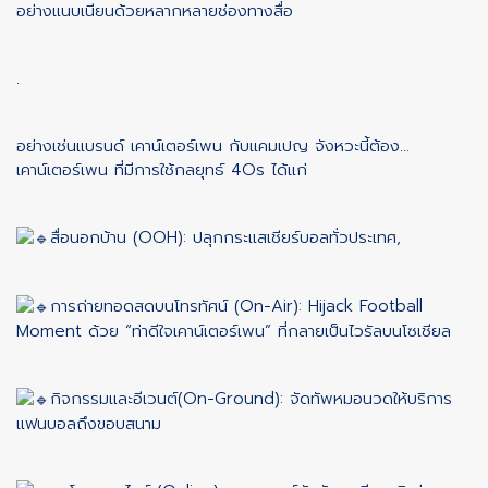
อย่างแนบเนียนด้วยหลากหลายช่องทางสื่อ
.
อย่างเช่นแบรนด์ เคาน์เตอร์เพน กับแคมเปญ จังหวะนี้ต้อง…
เคาน์เตอร์เพน ที่มีการใช้กลยุทธ์ 4Os ได้แก่
สื่อนอกบ้าน (OOH): ปลุกกระแสเชียร์บอลทั่วประเทศ,
การถ่ายทอดสดบนโทรทัศน์ (On-Air): Hijack Football
Moment ด้วย “ท่าดีใจเคาน์เตอร์เพน” ที่กลายเป็นไวรัลบนโซเชียล
กิจกรรมและอีเวนต์(On-Ground): จัดทัพหมอนวดให้บริการ
แฟนบอลถึงขอบสนาม