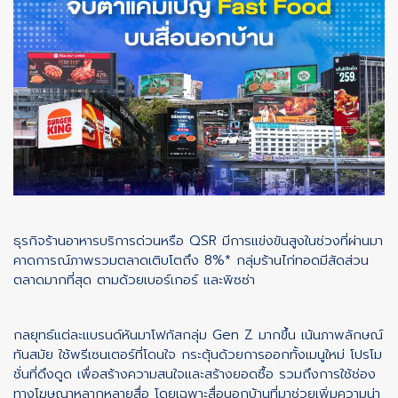
ธุรกิจร้านอาหารบริการด่วนหรือ QSR มีการแข่งขันสูงในช่วงที่ผ่านมา
คาดการณ์ภาพรวมตลาดเติบโตถึง 8%* กลุ่มร้านไก่ทอดมีสัดส่วน
ตลาดมากที่สุด ตามด้วยเบอร์เกอร์ และพิซซ่า
กลยุทธ์แต่ละแบรนด์หันมาโฟกัสกลุ่ม Gen Z มากขึ้น เน้นภาพลักษณ์
ทันสมัย ใช้พรีเซนเตอร์ที่โดนใจ กระตุ้นด้วยการออกทั้งเมนูใหม่ โปรโม
ชั่นที่ดึงดูด เพื่อสร้างความสนใจและสร้างยอดซื้อ รวมถึงการใช้ช่อง
ทางโฆษณาหลากหลายสื่อ โดยเฉพาะสื่อนอกบ้านที่มาช่วยเพิ่มความน่า