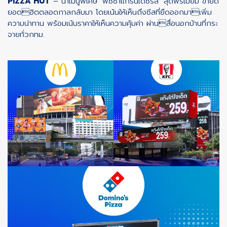
PIZZA HUT
– นำเมนูพิเศษ ‘พิซซ่าแกรนเดซีรีส์’ สุดพรีเมียม ขายดี
ยอดฮิตตลอดกาลกลับมา โดยเน้นให้เห็นถึงชีสที่ยืดออกมาเพิ่ม
ความน่าทาน พร้อมเน้นราคาให้เห็นความคุ้มค่า ผ่านสื่อนอกบ้านที่กระ
จายทั่วกทม.