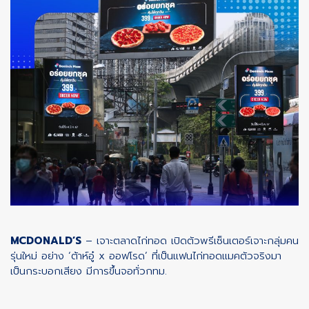
MCDONALD’S
– เจาะตลาดไก่ทอด เปิดตัวพรีเซ็นเตอร์เจาะกลุ่มคน
รุ่นใหม่ อย่าง ‘ต้าห์อู๋ x ออฟโรด’ ที่เป็นแฟนไก่ทอดแมคตัวจริงมา
เป็นกระบอกเสียง มีการขึ้นจอทั่วกทม.