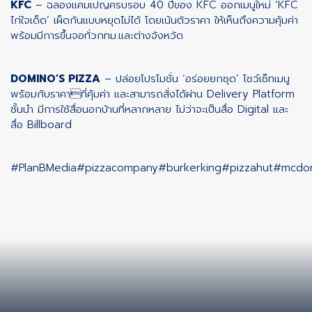
KFC
– ฉลองแคมเปญครบรอบ 40 ปีของ KFC ออกเมนูใหม่ ‘KFC
ไก่ใจเด็ด’ เผ็ดกันแบบหยุดไม่ได้ โดยเน้นตัวราคา ให้เห็นถึงความคุ้มค่า
พร้อมมีการขึ้นจอทั่วกทม.และต่างจังหวัด
DOMINO’S PIZZA
– ปล่อยโปรโมชั่น ‘อร่อยยกชุด’ โชว์เซ็ทเมนู
พร้อมกับราคาที่คุ้มค่า และสามารถสั่งได้ผ่าน Delivery Platform
ชั้นนำ มีการใช้สื่อนอกบ้านที่หลากหลาย ไม่ว่าจะเป็นสื่อ Digital และ
สื่อ Billboard
#PlanBMedia
#pizzacompany
#burkerking
#pizzahut
#mcdon